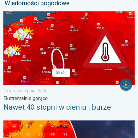
Wiadomości pogodowe
Nawet 40 stopni w cieniu i burze. Ekstremalnie gorąco. . . środ
środa, 5 sierpnia 2026
Ekstremalnie gorąco
Nawet 40 stopni w cieniu i burze
Silny upał i burzowe chmury. Niebezpieczna pogoda. . . wtorek