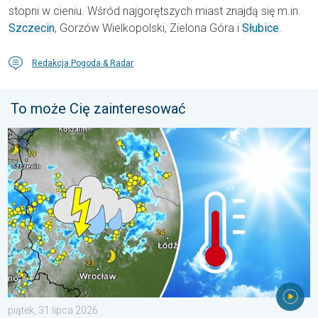
stopni w cieniu. Wśród najgorętszych miast znajdą się m.in.
Szczecin
, Gorzów Wielkopolski, Zielona Góra i
Słubice
.
Redakcja Pogoda & Radar
To może Cię zainteresować
Silny upał i gwałtowne burze. Niebezpieczna mieszanka. . . pią
piątek, 31 lipca 2026