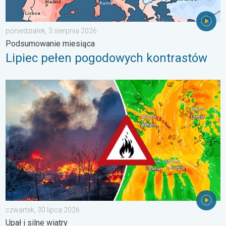
poniedziałek, 3 sierpnia 2026
Podsumowanie miesiąca
Lipiec pełen pogodowych kontrastów
Pożary lasów szaleją także w Europie Południowo-Wschodniej. Up
czwartek, 30 lipca 2026
Upał i silne wiatry