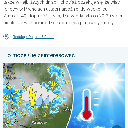
także w najbliższych dniach, chociaż oczekuje się, że wiatr
fenowy w Pirenejach ustąpi najpóźniej do weekendu.
Zamiast 40 stopni różnicy będzie wtedy tylko o 20-30 stopni
cieplej niż w Laponii, gdzie nadal będą panowały mrozy.
Redakcja Pogoda & Radar
To może Cię zainteresować
Silny upał i gwałtowne burze. Niebezpieczna mieszanka. . . pią