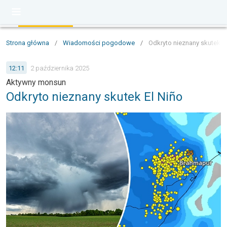
Strona główna
/
Wiadomości pogodowe
/
Odkryto nieznany skutek E
12:11
2 października 2025
Aktywny monsun
Odkryto nieznany skutek El Niño