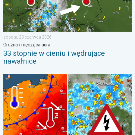
sobota, 20 czerwca 2026
Groźna i męcząca aura
33 stopnie w cieniu i wędrujące
nawałnice
Groźne burze na pożegnanie upałów. Ochłodzenie i burze. . . ś