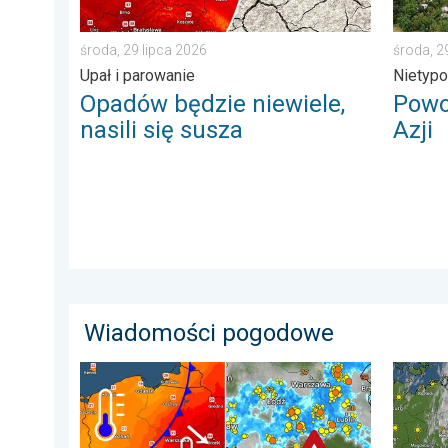
środa, 29 lipca 2026
środa, 2
Upał i parowanie
Nietyp
Opadów będzie niewiele,
Powo
nasili się susza
Azji
Wiadomości pogodowe
Groźne burze na pożegnanie upałów. Ochłodzenie i bu
33 stop