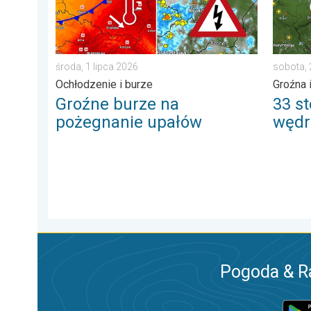
środa, 1 lipca 2026
sobota,
Ochłodzenie i burze
Groźna 
Groźne burze na
33 st
pożegnanie upałów
wędr
Pogoda & R