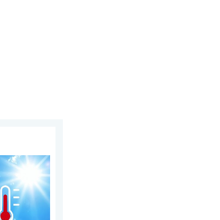
e. Niebezpieczna mieszanka. . . piątek, 31 lipca 2026