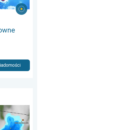
towne
wiadomości
 sobota, 20 czerwca 2026
Do 7 cm średnicy. . . piątek, 7 sierpnia 2026