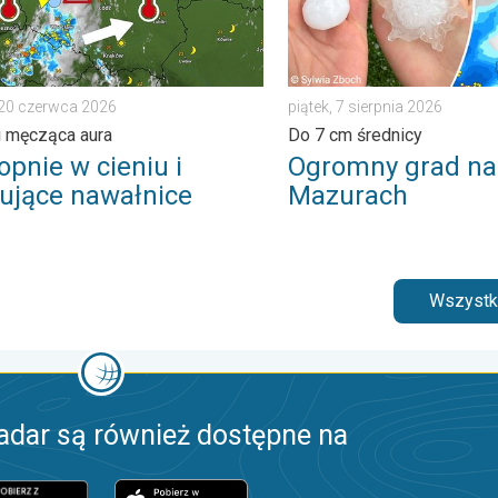
 20 czerwca 2026
piątek, 7 sierpnia 2026
i męcząca aura
Do 7 cm średnicy
opnie w cieniu i
Ogromny grad na
ujące nawałnice
Mazurach
Wszystki
adar są również dostępne na