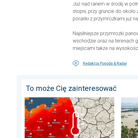
Już nad ranem w środę w pół
stopni, przy gruncie do około 
poranki z przymrozkami już n
Najsilniejsze przymrozki pano
wschodzie oraz na terenach gó
miejscami także na wysokośc
Redakcja Pogoda & Radar
To może Cię zainteresować
Opadów będzie niewiele, nasili się susza. Upał i parow
Powodzi