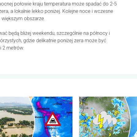
nocnej połowie kraju temperatura może spadać do 2-5
zera, a lokalnie lekko poniżej. Kolejne noce i wczesne
a większym obszarze.
wać będą bliżej weekendu, szczególnie na północy i
rzystych, gdzie delikatnie poniżej zera może być
i 2 metrów.
anie. . . środa, 29 lipca 2026
e i osuwiska w Azji. Nietypowy monsun. . . środa, 29 lipca 2026
Silny upał i gwałtowne burz