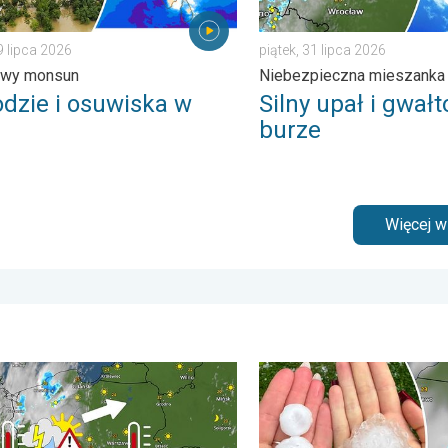
9 lipca 2026
piątek, 31 lipca 2026
owy monsun
Niebezpieczna mieszanka
dzie i osuwiska w
Silny upał i gwał
burze
Więcej 
rze. . . środa, 1 lipca 2026
nie w cieniu i wędrujące nawałnice. Groźna i męcząca aura. . .
Ogromny grad na Mazurach. 