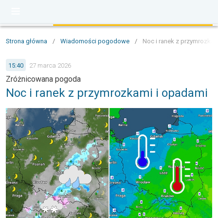
Strona główna
/
Wiadomości pogodowe
/
Noc i ranek z przymrozka
15:40
27 marca 2026
Zróżnicowana pogoda
Noc i ranek z przymrozkami i opadami