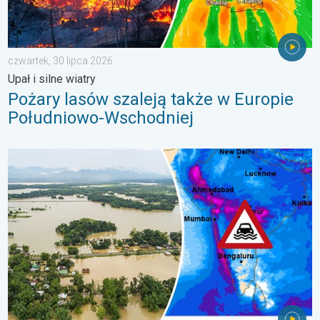
czwartek, 30 lipca 2026
Upał i silne wiatry
Pożary lasów szaleją także w Europie
Południowo-Wschodniej
Powodzie i osuwiska w Azji. Nietypowy monsun. . . środa, 29 