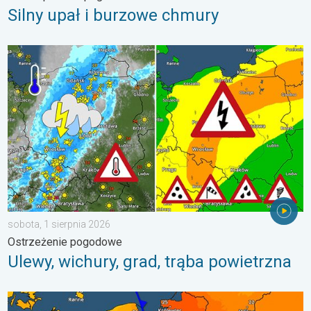
Silny upał i burzowe chmury
Ulewy, wichury, grad, trąba powietrzna. Ostrzeżenie pogodowe. 
sobota, 1 sierpnia 2026
Ostrzeżenie pogodowe
Ulewy, wichury, grad, trąba powietrzna
Duży kontrast termiczny i początek burz. Gdzie grzmi. . . wto