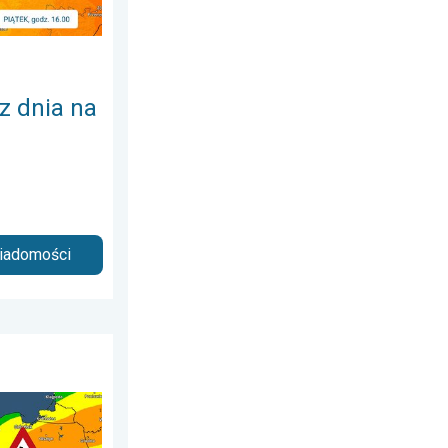
 z dnia na
wiadomości
 sobota, 20 czerwca 2026
a powietrzna. Ostrzeżenie pogodowe. . . sobota, 1 sierpnia 2026