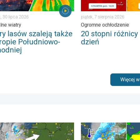
, 30 lipca 2026
piątek, 7 sierpnia 2026
ilne wiatry
Ogromne ochłodzenie
ry lasów szaleją także
20 stopni różnicy
ropie Południowo-
dzień
odniej
Więcej 
tykiem. . . wtorek, 7 lipca 2026
nie w cieniu i wędrujące nawałnice. Groźna i męcząca aura. . .
Ulewy, wichury, grad, trąb