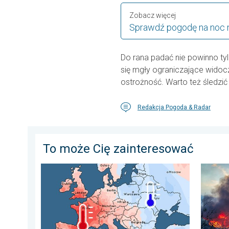
Zobacz więcej
Sprawdź pogodę na noc 
Do rana padać nie powinno t
się mgły ograniczające wido
ostrożność. Warto też śledzi
Redakcja Pogoda & Radar
To może Cię zainteresować
Lipiec pełen pogodowych kontrastów. Podsumowanie 
Pożary 