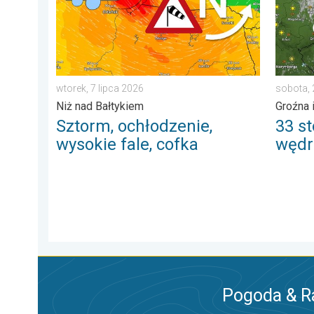
wtorek, 7 lipca 2026
sobota,
Niż nad Bałtykiem
Groźna 
Sztorm, ochłodzenie,
33 st
wysokie fale, cofka
wędr
Pogoda & R