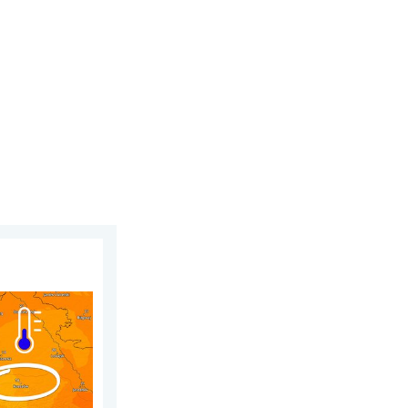
e wiatry. . . czwartek, 30 lipca 2026
 dzień. Ogromne ochłodzenie. . . piątek, 7 sierpnia 2026