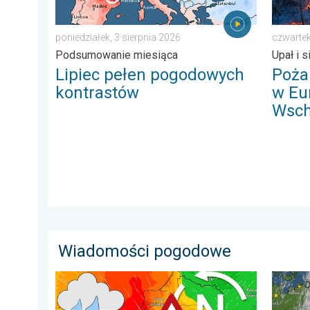
poniedziałek, 3 sierpnia 2026
czwartek
Podsumowanie miesiąca
Upał i s
Lipiec pełen pogodowych
Poża
kontrastów
w Eu
Wsch
Wiadomości pogodowe
Sztorm, ochłodzenie, wysokie fale, cofka. Niż nad Bał
33 stop