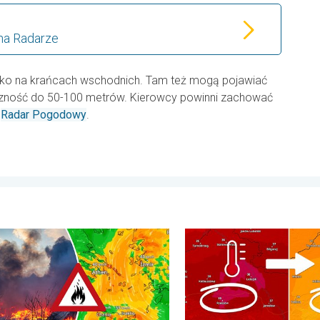
na Radarze
ylko na krańcach wschodnich. Tam też mogą pojawiać
czność do 50-100 metrów. Kierowcy powinni zachować
ć
Radar Pogodowy
.
miesiąca. . . poniedziałek, 3 sierpnia 2026
lasów szaleją także w Europie Południowo-Wschodniej. Upał i siln
20 stopni różnicy z dnia na