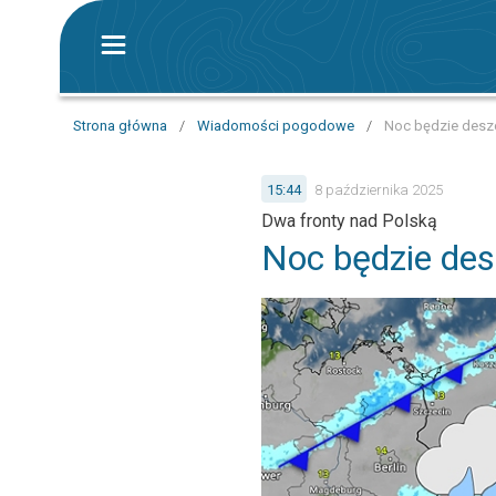
Strona główna
/
Wiadomości pogodowe
/
Noc będzie desz
15:44
8 października 2025
Dwa fronty nad Polską
Noc będzie des