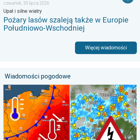
czwartek, 30 lipca 2026
Upał i silne wiatry
Pożary lasów szaleją także w Europie
Południowo-Wschodniej
Więcej wiadomości
Wiadomości pogodowe
Groźne burze na pożegnanie upałów. Ochłodzenie i burze. . . ś