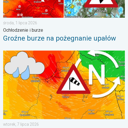
środa, 1 lipca 2026
Ochłodzenie i burze
Groźne burze na pożegnanie upałów
Sztorm, ochłodzenie, wysokie fale, cofka. Niż nad Bałtykiem. . 
wtorek, 7 lipca 2026