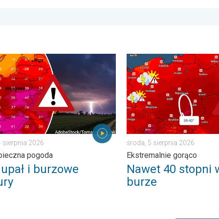
tykiem. . . wtorek, 7 lipca 2026
pał i burzowe chmury. Niebezpieczna pogoda. . . wtorek, 4 sierpn
Nawet 40 stopni w cieniu i 
4 sierpnia 2026
środa, 5 sierpnia 2026
pieczna pogoda
Ekstremalnie gorąco
 upał i burzowe
Nawet 40 stopni w
ry
burze