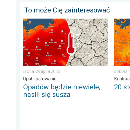
To może Cię zainteresować
Opadów będzie niewiele, nasili się susza. Upał i parow
20 stopn
środa, 29 lipca 2026
sobota, 
Upał i parowanie
Kontras
Opadów będzie niewiele,
20 st
nasili się susza