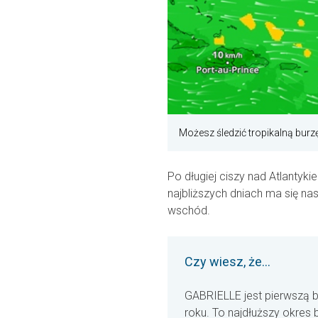
Możesz śledzić tropikalną bu
Po długiej ciszy nad Atlantyk
najbliższych dniach ma się n
wschód.
Czy wiesz, że...
GABRIELLE jest pierwszą b
roku. To najdłuższy okres b