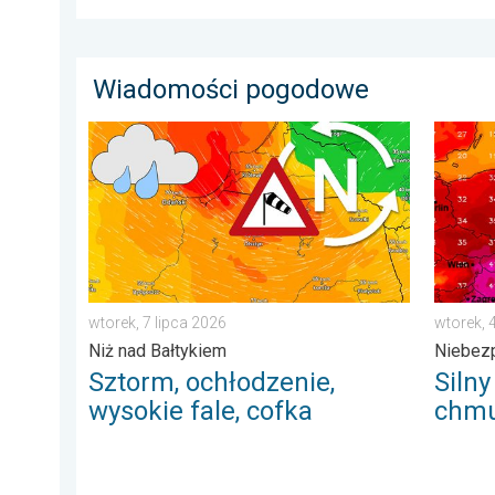
Wiadomości pogodowe
Sztorm, ochłodzenie, wysokie fale, cofka. Niż nad Bał
Silny u
wtorek, 7 lipca 2026
wtorek, 
Niż nad Bałtykiem
Niebez
Sztorm, ochłodzenie,
Silny
wysokie fale, cofka
chmu