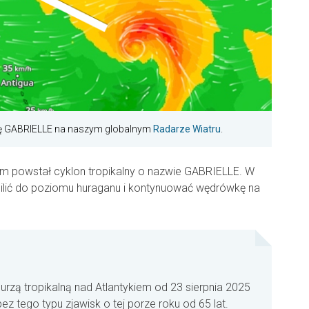
rzę GABRIELLE na naszym globalnym
Radarze Wiatru
.
iem powstał cyklon tropikalny o nazwie GABRIELLE. W
asilić do poziomu huraganu i kontynuować wędrówkę na
urzą tropikalną nad Atlantykiem od 23 sierpnia 2025
ez tego typu zjawisk o tej porze roku od 65 lat.