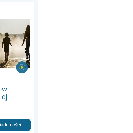
 Wschodniej. Ponad 40 stopni. . . wtorek, 4 sierpnia 2026
 w
iej
wiadomości