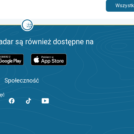
Wszystki
adar są również dostępne na
Społeczność
jęć