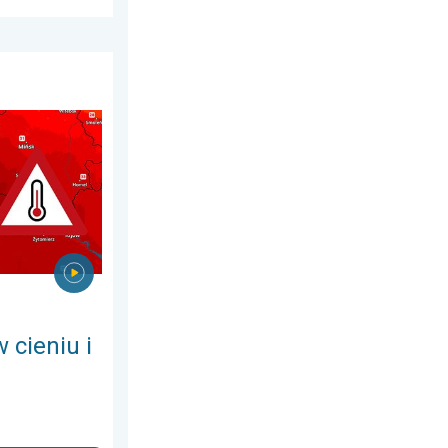
ia 2026
burze. Ekstremalnie gorąco. . . środa, 5 sierpnia 2026
 cieniu i