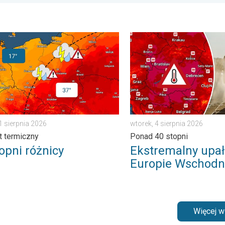
anie. . . środa, 29 lipca 2026
i różnicy. Kontrast termiczny. . . sobota, 1 sierpnia 2026
Ekstremalny upał w Europie
1 sierpnia 2026
wtorek, 4 sierpnia 2026
t termiczny
Ponad 40 stopni
opni różnicy
Ekstremalny upał
Europie Wschodn
Więcej 