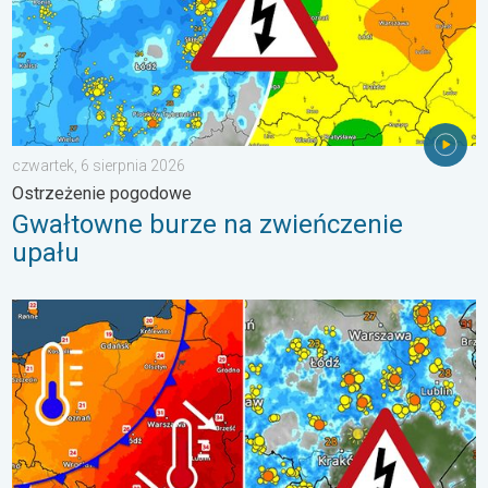
czwartek, 6 sierpnia 2026
Ostrzeżenie pogodowe
Gwałtowne burze na zwieńczenie
upału
Groźne burze na pożegnanie upałów. Ochłodzenie i burze. . . ś