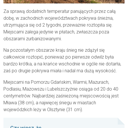
Za sprawą dodatnich temperatur panujących przez całą
dobę, w zachodnich województwach pokrywa śnieżna,
utrzymująca się od 2 tygodni, przeważnie roztopiła się.
Miejscami zalega jedynie w płatach, zwłaszcza poza
obszarami zurbanizowanymi.
Na pozostałym obszarze kraju śnieg nie zdążył się
całkowicie roztopić, ponieważ po pierwsze odwilż była
bardzo krótka, a na krańce wschodnie w ogóle nie dotarła,
zaś po drugie pokrywa miała i nadal ma dużą wysokość.
Miejscami na Pomorzu Gdańskim, Warmii, Mazurach,
Podlasiu, Mazowszu i Lubelszczyźnie osiąga od 20 do 40
centymetrów. Najbardziej zaśnieżoną miejscowością jest
Mława (38 cm), a najwięcej śniegu w miastach
wojewódzkich leży w Olsztynie (31 cm).
Czy wiesz, że...