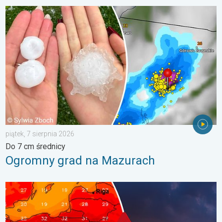
Ogromny grad na Mazurach. Do 7 cm średnicy. . . piątek, 7 sie
piątek, 7 sierpnia 2026
Do 7 cm średnicy
Ogromny grad na Mazurach
Silny upał i burzowe chmury. Niebezpieczna pogoda. . . wtorek