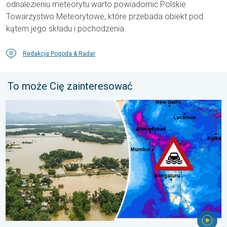
odnalezieniu meteorytu warto powiadomić Polskie
Towarzystwo Meteorytowe, które przebada obiekt pod
kątem jego składu i pochodzenia.
Redakcja Pogoda & Radar
To może Cię zainteresować
Powodzie i osuwiska w Azji. Nietypowy monsun. . . środa, 29 