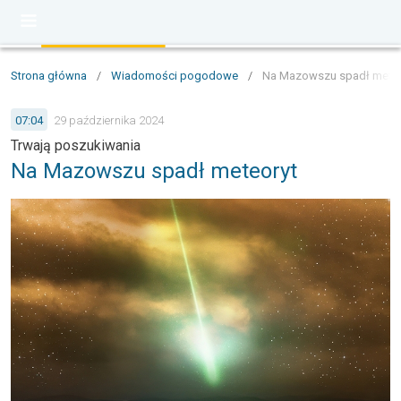
Strona główna
/
Wiadomości pogodowe
/
Na Mazowszu spadł meteo
07:04
29 października 2024
Trwają poszukiwania
Na Mazowszu spadł meteoryt