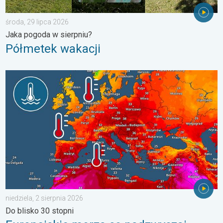
środa, 29 lipca 2026
Jaka pogoda w sierpniu?
Półmetek wakacji
Europejskie morza są nadzwyczaj ciepłe. Do blisko 30 stopni. . 
niedziela, 2 sierpnia 2026
Do blisko 30 stopni