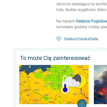
deszczu opadające na wychł
lodu. Będzie wyjątkowo ślisko
Na naszym
Radarze Pogodo
na kolejne godziny rodzaj opa
Redakcja Pogoda & Radar
To może Cię zainteresować
Wracają rześkie noce. Chłodniejsze powietrze. . . cz
Pożary 