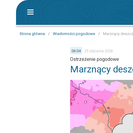
Strona główna
/
Wiadomości pogodowe
/
Marznący deszcz 
06:04
25 stycznia 2026
Ostrzeżenie pogodowe
Marznący deszc