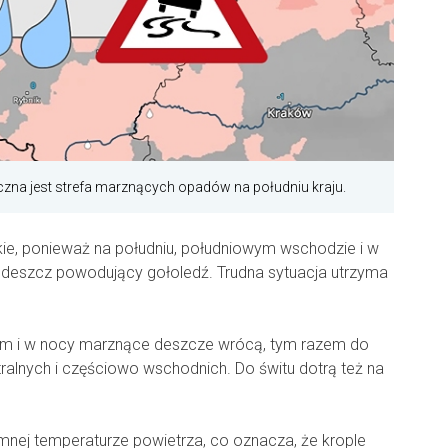
zna jest strefa marznących opadów na południu kraju.
skie, ponieważ na południu, południowym wschodzie i w
 deszcz powodujący gołoledź. Trudna sytuacja utrzyma
rem i w nocy marznące deszcze wrócą, tym razem do
alnych i częściowo wschodnich. Do świtu dotrą też na
mnej temperaturze powietrza, co oznacza, że krople