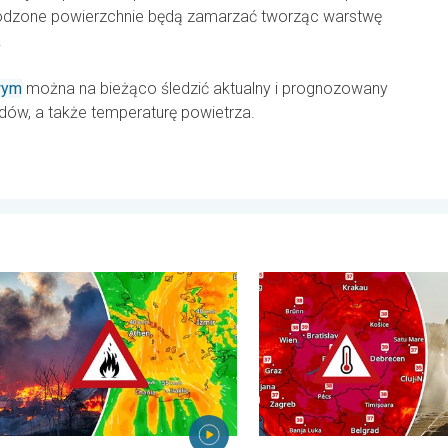
odzone powierzchnie będą zamarzać tworząc warstwę
.
wym
można na bieżąco śledzić aktualny i prognozowany
dów, a także temperaturę powietrza.
wartek, 6 sierpnia 2026
lasów szaleją także w Europie Południowo-Wschodniej. Upał i siln
Ekstremalny upał w Europie