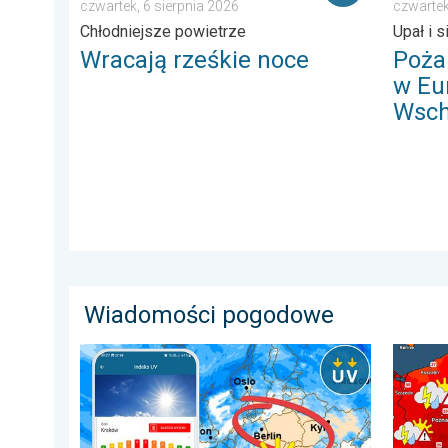
czwartek, 6 sierpnia 2026
czwartek
Chłodniejsze powietrze
Upał i s
Wracają rześkie noce
Poża
w Eu
Wsch
Wiadomości pogodowe
Brak opadów do końca tygodnia. Chroń się przed sł
Nawet 4