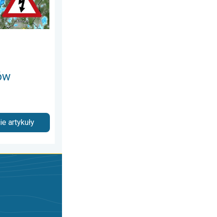
ów
e artykuły