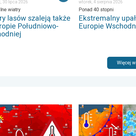
, 30 lipca 2026
wtorek, 4 sierpnia 2026
ilne wiatry
Ponad 40 stopni
ry lasów szaleją także
Ekstremalny upał
ropie Południowo-
Europie Wschodn
odniej
Więcej 
ońcem. . . środa, 24 czerwca 2026
0 stopni w cieniu i burze. Ekstremalnie gorąco. . . środa, 5 sier
Groźne burze na pożegnanie