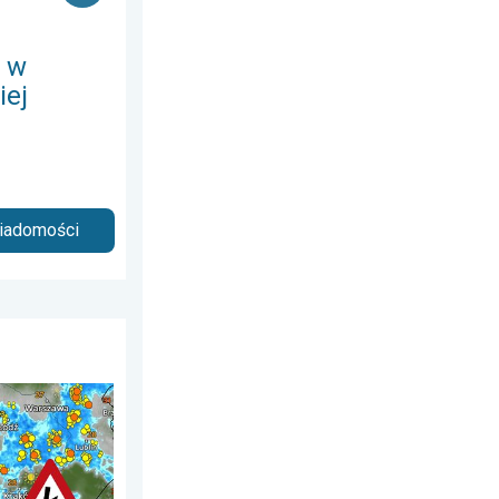
 w
iej
wiadomości
pnia 2026
 upałów. Ochłodzenie i burze. . . środa, 1 lipca 2026