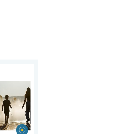
e wiatry. . . czwartek, 30 lipca 2026
 Wschodniej. Ponad 40 stopni. . . wtorek, 4 sierpnia 2026