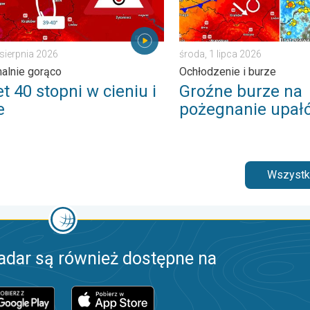
 sierpnia 2026
środa, 1 lipca 2026
alnie gorąco
Ochłodzenie i burze
 40 stopni w cieniu i
Groźne burze na
e
pożegnanie upał
Wszystki
adar są również dostępne na