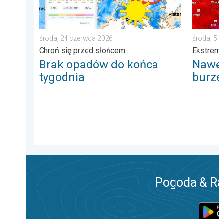
środa, 24 czerwca 2026
środa, 5
Chroń się przed słońcem
Ekstrem
Brak opadów do końca
Nawet
tygodnia
burz
Pogoda & R