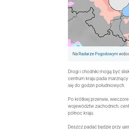
Na
Radarze Pogodowym
widoc
Drogi i chodniki mogą być śli
centrum kraju pada marznący
się do godzin południowych.
Po krótkiej przerwie, wieczo
województw zachodnich, centr
północ kraju.
Deszcz padać będzie przy uje