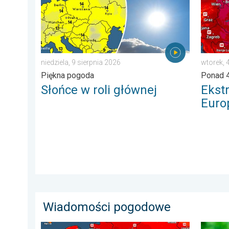
niedziela, 9 sierpnia 2026
wtorek, 
Piękna pogoda
Ponad 4
Słońce w roli głównej
Ekst
Euro
Wiadomości pogodowe
Nawet 40 stopni w cieniu i burze. Ekstremalnie gorąco
Dlaczeg