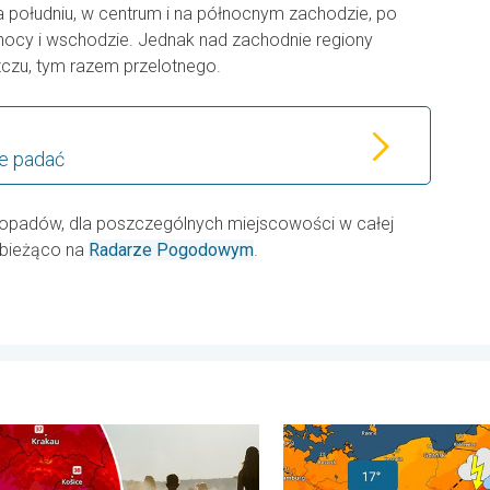
 południu, w centrum i na północnym zachodzie, po
łnocy i wschodzie. Jednak nad zachodnie regiony
szczu, tym razem przelotnego.
ie padać
padów, dla poszczególnych miejscowości w całej
 bieżąco na
Radarze Pogodowym
.
9 sierpnia 2026
alny upał w Europie Wschodniej. Ponad 40 stopni. . . wtorek, 4 
20 stopni różnicy. Kontrast