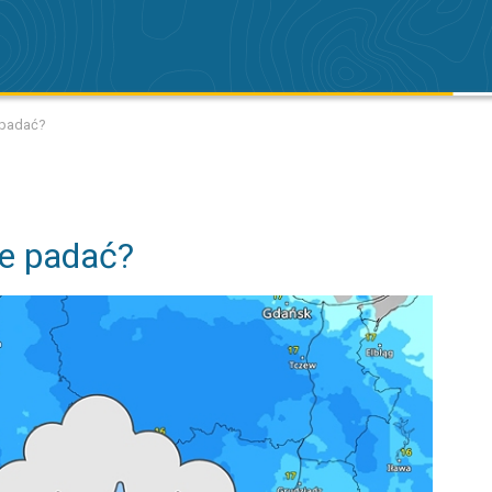
 padać?
ie padać?