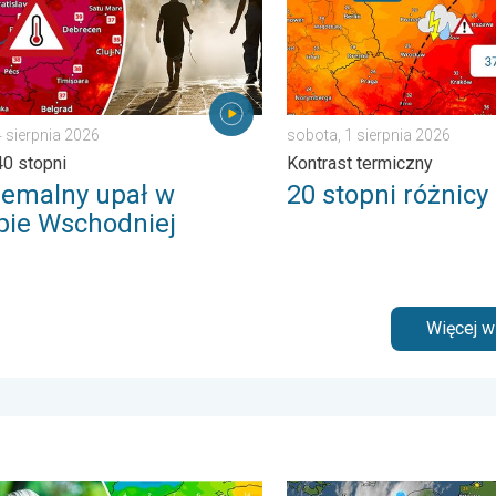
4 sierpnia 2026
sobota, 1 sierpnia 2026
0 stopni
Kontrast termiczny
remalny upał w
20 stopni różnicy
pie Wschodniej
Więcej 
. . . środa, 5 sierpnia 2026
o powietrze jest dziś takie przyjemne?. Efekt punktu rosy. . . pon
33 stopnie w cieniu i wędr