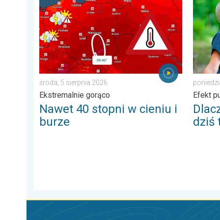
środa, 5 sierpnia 2026
poniedzi
Ekstremalnie gorąco
Efekt p
Nawet 40 stopni w cieniu i
Dlac
burze
dziś