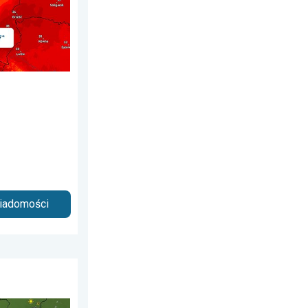
wiadomości
iedziałek, 6 lipca 2026
ujące nawałnice. Groźna i męcząca aura. . . sobota, 20 czerwca