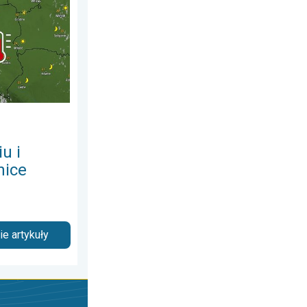
u i
nice
e artykuły