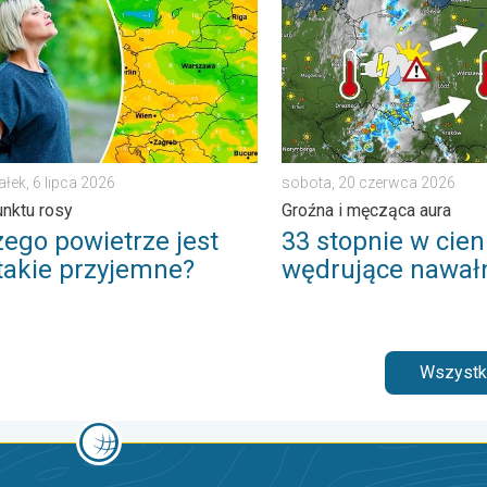
ałek, 6 lipca 2026
sobota, 20 czerwca 2026
unktu rosy
Groźna i męcząca aura
zego powietrze jest
33 stopnie w cieni
 takie przyjemne?
wędrujące nawał
Wszystki