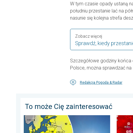
W tym czasie opady ustaną na
południu przestanie lać na pó
nasunie się kolejna strefa de
Zobacz więcej
Sprawdź, kiedy przestan
Szczegółowe godziny końca o
Polsce, można sprawdzać na
Redakcja Pogoda & Radar
To może Cię zainteresować
Słońce w roli głównej. Piękna pogoda. . . niedziela, 
Ekstrem