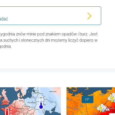
adać
tygodnia znów minie pod znakiem opadów i burz. Jest
lka suchych i słonecznych dni możemy liczyć dopiero w
godnia.
pni. . . wtorek, 4 sierpnia 2026
pełen pogodowych kontrastów. Podsumowanie miesiąca. . . ponie
20 stopni różnicy. Kontrast