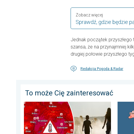
Zobacz więcej
Sprawdź, gdzie będzie p
Jednak początek przyszłego 
szansa, że na przynajmniej ki
drugiej połowie przyszłego ty
Redakcja Pogoda & Radar
To może Cię zainteresować
Ekstremalny upał w Europie Wschodniej. Ponad 40 sto
Lipiec 