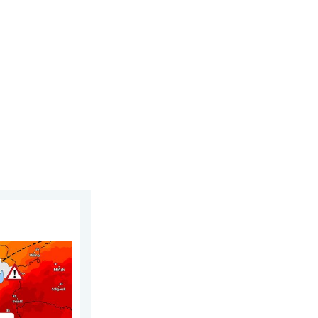
działek, 3 sierpnia 2026
 termiczny. . . sobota, 1 sierpnia 2026