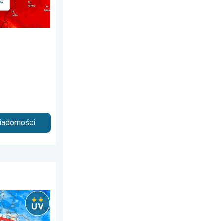
wiadomości
iedziałek, 6 lipca 2026
dnia. Chroń się przed słońcem. . . środa, 24 czerwca 2026