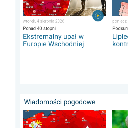
wtorek, 4 sierpnia 2026
poniedzi
Ponad 40 stopni
Podsum
Ekstremalny upał w
Lipi
Europie Wschodniej
kont
Wiadomości pogodowe
Nawet 40 stopni w cieniu i burze. Ekstremalnie gorąco
Dlaczeg