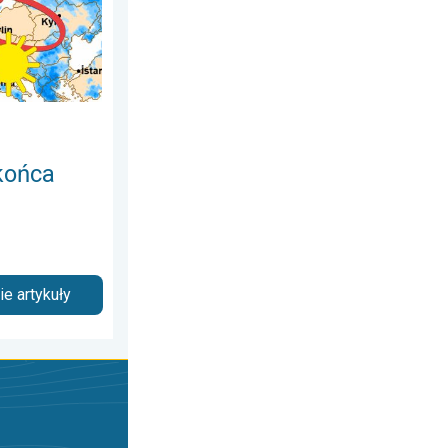
końca
e artykuły