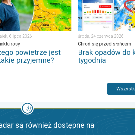
ałek, 6 lipca 2026
środa, 24 czerwca 2026
unktu rosy
Chroń się przed słońcem
zego powietrze jest
Brak opadów do 
 takie przyjemne?
tygodnia
Wszystki
adar są również dostępne na