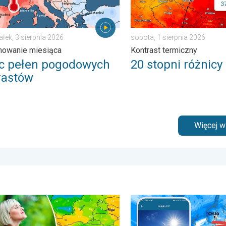
ałek, 3 sierpnia 2026
sobota, 1 sierpnia 2026
owanie miesiąca
Kontrast termiczny
ec pełen pogodowych
20 stopni różnicy
rastów
Więcej 
. . . środa, 5 sierpnia 2026
o powietrze jest dziś takie przyjemne?. Efekt punktu rosy. . . pon
Brak opadów do końca tygo