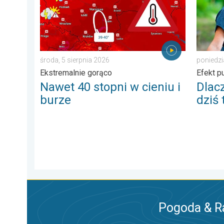
środa, 5 sierpnia 2026
poniedzi
Ekstremalnie gorąco
Efekt p
Nawet 40 stopni w cieniu i
Dlac
burze
dziś
Pogoda & R