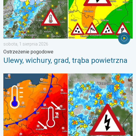
sobota, 1 sierpnia 2026
Ostrzeżenie pogodowe
Ulewy, wichury, grad, trąba powietrzna
Groźne burze na pożegnanie upałów. Ochłodzenie i burze. . . ś