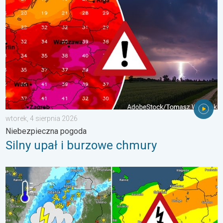
wtorek, 4 sierpnia 2026
Niebezpieczna pogoda
Silny upał i burzowe chmury
Ulewy, wichury, grad, trąba powietrzna. Ostrzeżenie pogodowe. 