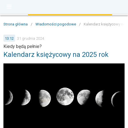
Strona główna
/
Wiadomości pogodowe
/
Kalendarz księżycowy na 2
13:12
31 grudnia 2024
Kiedy będą pełnie?
Kalendarz księżycowy na 2025 rok