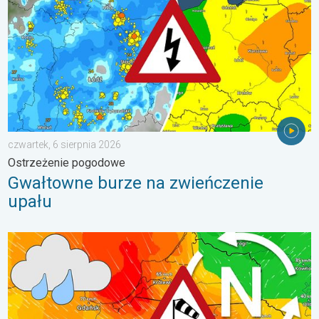
czwartek, 6 sierpnia 2026
Ostrzeżenie pogodowe
Gwałtowne burze na zwieńczenie
upału
Sztorm, ochłodzenie, wysokie fale, cofka. Niż nad Bałtykiem. . 