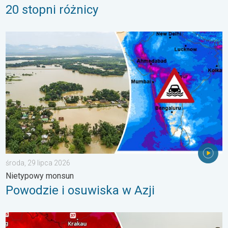
20 stopni różnicy
Powodzie i osuwiska w Azji. Nietypowy monsun. . . środa, 29 
środa, 29 lipca 2026
Nietypowy monsun
Powodzie i osuwiska w Azji
Ekstremalny upał w Europie Wschodniej. Ponad 40 stopni. . . w