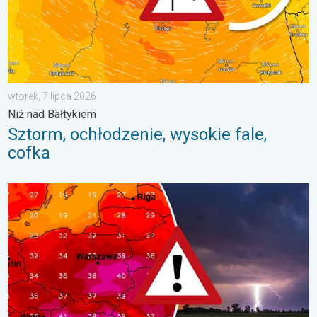
wtorek, 7 lipca 2026
Niż nad Bałtykiem
Sztorm, ochłodzenie, wysokie fale,
cofka
Silny upał i burzowe chmury. Niebezpieczna pogoda. . . wtorek