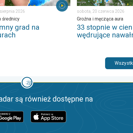
 sierpnia 2026
sobota, 20 czerwca 2026
 średnicy
Groźna i męcząca aura
mny grad na
33 stopnie w cieni
rach
wędrujące nawał
Wszystki
adar są również dostępne na