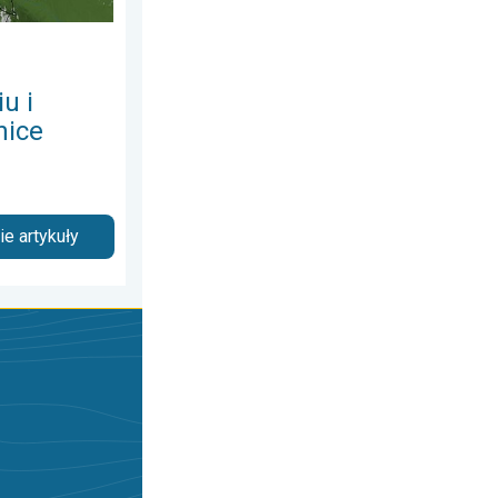
u i
nice
e artykuły