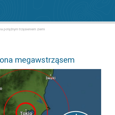
a potężnym trzęsieniem ziemi
żona megawstrząsem