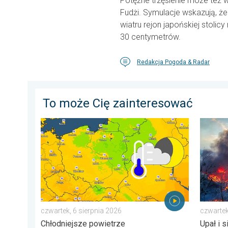
Potężne trzęsienie może też 
Fudżi. Symulacje wskazują, że
wiatru rejon japońskiej stol
30 centymetrów.
Redakcja Pogoda & Radar
To może Cię zainteresować
Wracają rześkie noce. Chłodniejsze powietrze. . . cz
Pożary 
czwartek, 6 sierpnia 2026
czwartek
Chłodniejsze powietrze
Upał i s