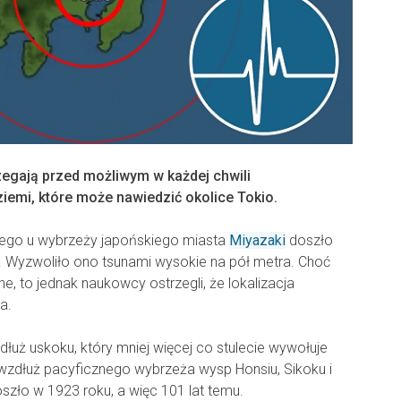
egają przed możliwym w każdej chwili
iemi, które może nawiedzić okolice Tokio.
iego u wybrzeży japońskiego miasta
Miyazaki
doszło
.1. Wyzwoliło ono tsunami wysokie na pół metra. Choć
e, to jednak naukowcy ostrzegli, że lokalizacja
a.
łuż uskoku, który mniej więcej co stulecie wywołuje
i wzdłuż pacyficznego wybrzeża wysp Honsiu, Sikoku i
oszło w 1923 roku, a więc 101 lat temu.