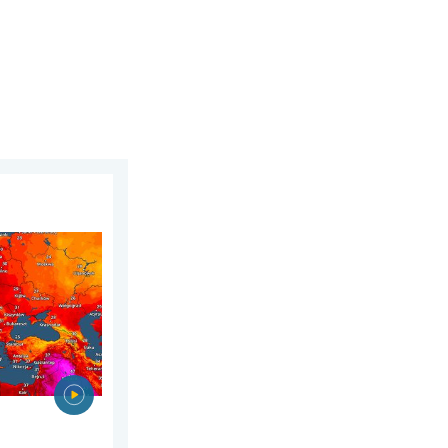
e wiatry. . . czwartek, 30 lipca 2026
czaj ciepłe. Do blisko 30 stopni. . . niedziela, 2 sierpnia 2026