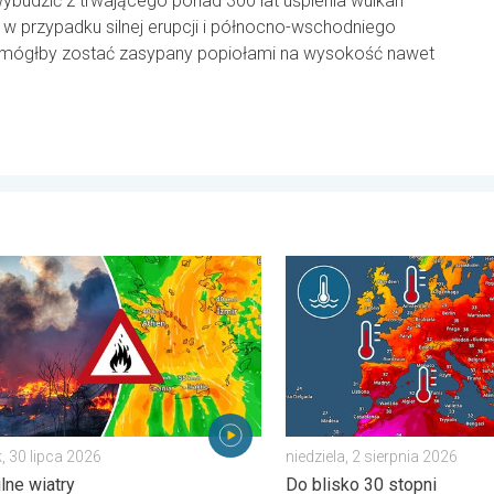
wybudzić z trwającego ponad 300 lat uśpienia wulkan
 w przypadku silnej erupcji i północno-wschodniego
icy mógłby zostać zasypany popiołami na wysokość nawet
wartek, 6 sierpnia 2026
lasów szaleją także w Europie Południowo-Wschodniej. Upał i siln
Europejskie morza są nadzwy
, 30 lipca 2026
niedziela, 2 sierpnia 2026
ilne wiatry
Do blisko 30 stopni