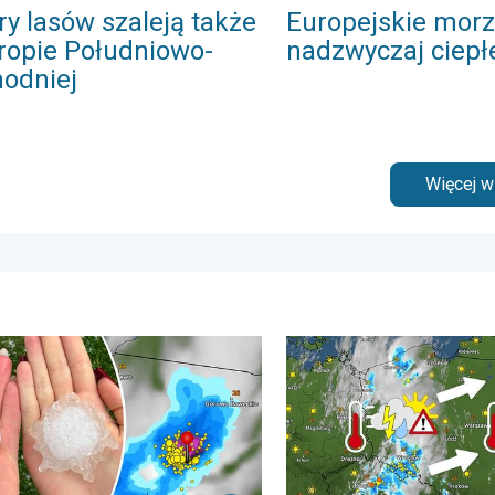
ry lasów szaleją także
Europejskie morz
ropie Południowo-
nadzwyczaj ciepł
odniej
Więcej 
tykiem. . . wtorek, 7 lipca 2026
 grad na Mazurach. Do 7 cm średnicy. . . piątek, 7 sierpnia 202
33 stopnie w cieniu i wędr