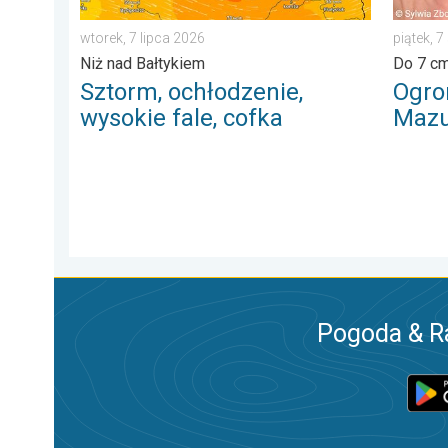
wtorek, 7 lipca 2026
piątek, 7
Niż nad Bałtykiem
Do 7 cm
Sztorm, ochłodzenie,
Ogro
wysokie fale, cofka
Mazu
Pogoda & R