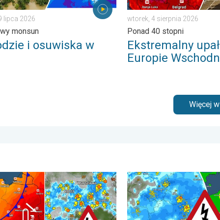
9 lipca 2026
wtorek, 4 sierpnia 2026
owy monsun
Ponad 40 stopni
dzie i osuwiska w
Ekstremalny upał
Europie Wschodn
Więcej 
tykiem. . . wtorek, 7 lipca 2026
burze na pożegnanie upałów. Ochłodzenie i burze. . . środa, 1 l
Gwałtowne burze na zwieńc