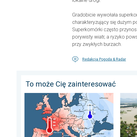
lokalne drogi.
Gradobicie wywołała superkom
charakteryzujący się dużym p
Superkomórki często przynosz
porywisty wiatr, a ryzyko pow
przy zwykłych burzach.
Redakcja Pogoda & Radar
To może Cię zainteresować
Lipiec pełen pogodowych kontrastów. Podsumowanie 
Powodzi