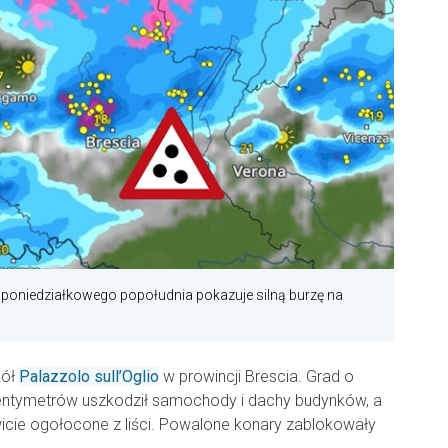
poniedziałkowego popołudnia pokazuje silną burzę na
kół
Palazzolo sull’Oglio
w prowincji Brescia. Grad o
entymetrów uszkodził samochody i dachy budynków, a
icie ogołocone z liści. Powalone konary zablokowały