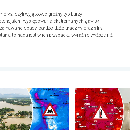
órka, czyli wyjątkowo groźny typ burzy,
otencjałem występowania ekstremalnych zjawisk.
ą nawalne opady, bardzo duże gradziny oraz silny,
stania tornada jest w ich przypadku wyraźnie wyższe niż
miesiąca. . . poniedziałek, 3 sierpnia 2026
e i osuwiska w Azji. Nietypowy monsun. . . środa, 29 lipca 2026
Ekstremalny upał w Europie