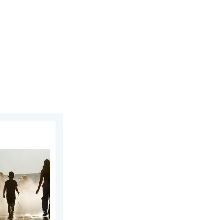
 Wschodniej. Ponad 40 stopni. . . wtorek, 4 sierpnia 2026