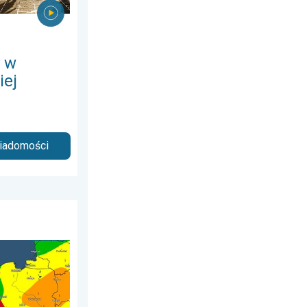
 w
iej
wiadomości
ipca 2026
zenie upału. Ostrzeżenie pogodowe. . . czwartek, 6 sierpnia 2