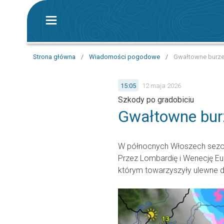
Strona główna
/
Wiadomości pogodowe
/
Gwałtowne burze
15:05
12 maja 2026
Szkody po gradobiciu
Gwałtowne bur
W północnych Włoszech sezon
Przez Lombardię i Wenecję Eug
którym towarzyszyły ulewne de