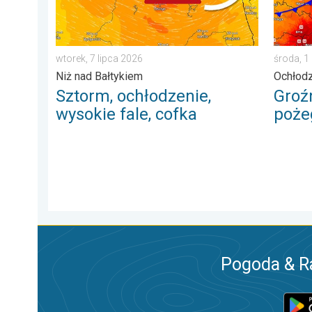
wtorek, 7 lipca 2026
środa, 1
Niż nad Bałtykiem
Ochłodz
Sztorm, ochłodzenie,
Groź
wysokie fale, cofka
poże
Pogoda & R