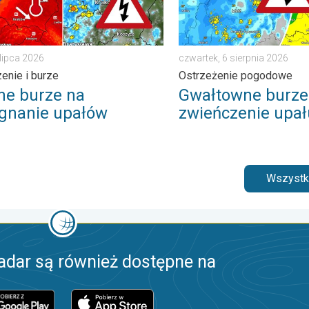
 lipca 2026
czwartek, 6 sierpnia 2026
enie i burze
Ostrzeżenie pogodowe
ne burze na
Gwałtowne burze
gnanie upałów
zwieńczenie upał
Wszystki
adar są również dostępne na