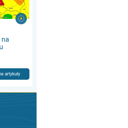
 na
u
e artykuły