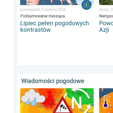
poniedziałek, 3 sierpnia 2026
środa, 2
Podsumowanie miesiąca
Nietyp
Lipiec pełen pogodowych
Powo
kontrastów
Azji
Wiadomości pogodowe
Sztorm, ochłodzenie, wysokie fale, cofka. Niż nad Bał
Groźne 