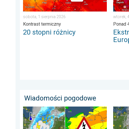
sobota, 1 sierpnia 2026
wtorek, 
Kontrast termiczny
Ponad 4
20 stopni różnicy
Ekst
Euro
Wiadomości pogodowe
Ulewy, wichury, grad, trąba powietrzna. Ostrzeżenie 
33 stop