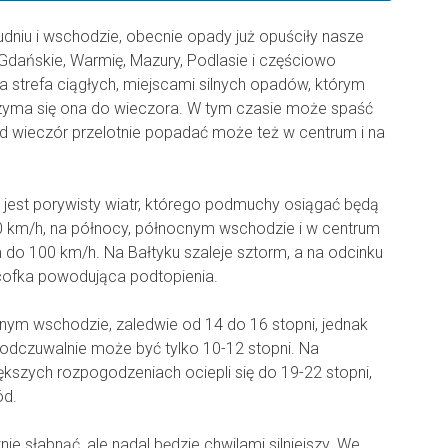
dniu i wschodzie, obecnie opady już opuściły nasze
Gdańskie, Warmię, Mazury, Podlasie i częściowo
 strefa ciągłych, miejscami silnych opadów, którym
zyma się ona do wieczora. W tym czasie może spaść
 wieczór przelotnie popadać może też w centrum i na
jest porywisty wiatr, którego podmuchy osiągać będą
0 km/h, na północy, północnym wschodzie i w centrum
do 100 km/h. Na Bałtyku szaleje sztorm, a na odcinku
cofka powodująca podtopienia.
cnym wschodzie, zaledwie od 14 do 16 stopni, jednak
 odczuwalnie może być tylko 10-12 stopni. Na
kszych rozpogodzeniach ociepli się do 19-22 stopni,
ód.
nie słabnąć, ale nadal będzie chwilami silniejszy. We