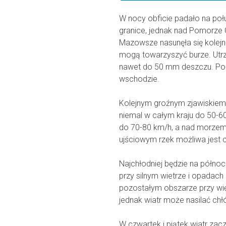
W nocy obficie padało na połu
granice, jednak nad Pomorze 
Mazowsze nasunęła się kolejna
mogą towarzyszyć burze. Utr
nawet do 50 mm deszczu. Pod
wschodzie.
Kolejnym groźnym zjawiskiem 
niemal w całym kraju do 50-6
do 70-80 km/h, a nad morzem 
ujściowym rzek możliwa jest 
Najchłodniej będzie na półno
przy silnym wietrze i opadach
pozostałym obszarze przy wię
jednak wiatr może nasilać chł
W czwartek i piątek wiatr zacz