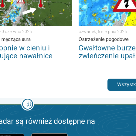
 20 czerwca 2026
czwartek, 6 sierpnia 2026
i męcząca aura
Ostrzeżenie pogodowe
opnie w cieniu i
Gwałtowne burze
ujące nawałnice
zwieńczenie upał
Wszystki
adar są również dostępne na