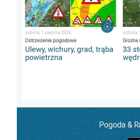
sobota, 1 sierpnia 2026
sobota,
Ostrzeżenie pogodowe
Groźna 
Ulewy, wichury, grad, trąba
33 st
powietrzna
wędr
Pogoda & R