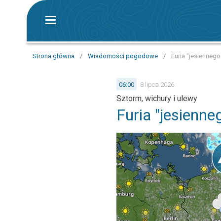
Strona główna
/
Wiadomości pogodowe
/
Furia "jesiennego
06:00
8 lipca 2026
Sztorm, wichury i ulewy
Furia "jesienne