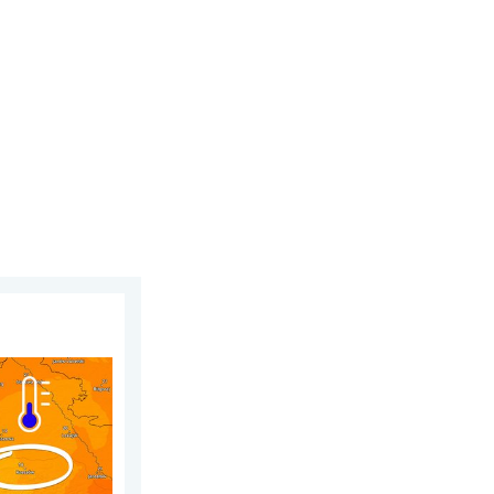
sierpnia 2026
 dzień. Ogromne ochłodzenie. . . piątek, 7 sierpnia 2026