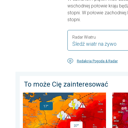
wschodniej połowie kraju będz
stopni. W połowie zachodniej 
stopni.
Radar Wiatru
Śledź wiatr na żywo
Redakcja Pogoda & Radar
To może Cię zainteresować
20 stopni różnicy. Kontrast termiczny. . . sobota, 1 s
Ekstrem