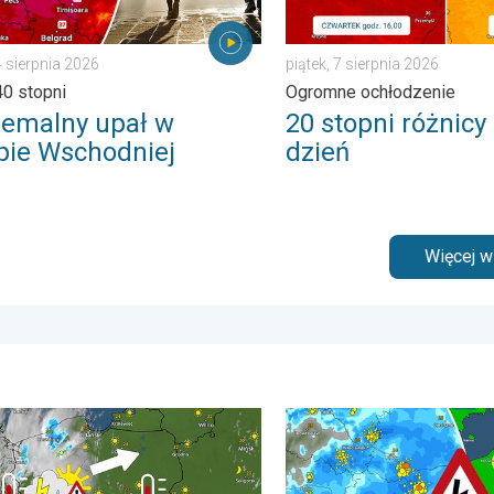
4 sierpnia 2026
piątek, 7 sierpnia 2026
0 stopni
Ogromne ochłodzenie
remalny upał w
20 stopni różnicy
pie Wschodniej
dzień
Więcej 
pogodowe. . . sobota, 1 sierpnia 2026
nie w cieniu i wędrujące nawałnice. Groźna i męcząca aura. . .
Gwałtowne burze na zwieńc