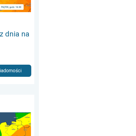
 z dnia na
wiadomości
 sobota, 20 czerwca 2026
zenie upału. Ostrzeżenie pogodowe. . . czwartek, 6 sierpnia 2