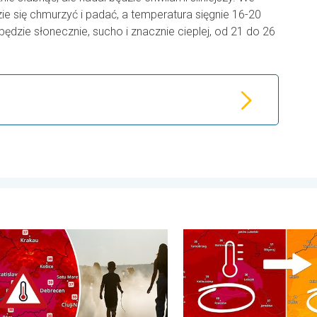
ie się chmurzyć i padać, a temperatura sięgnie 16-20
będzie słonecznie, sucho i znacznie cieplej, od 21 do 26
ierpnia 2026
alny upał w Europie Wschodniej. Ponad 40 stopni. . . wtorek, 4 
20 stopni różnicy z dnia na