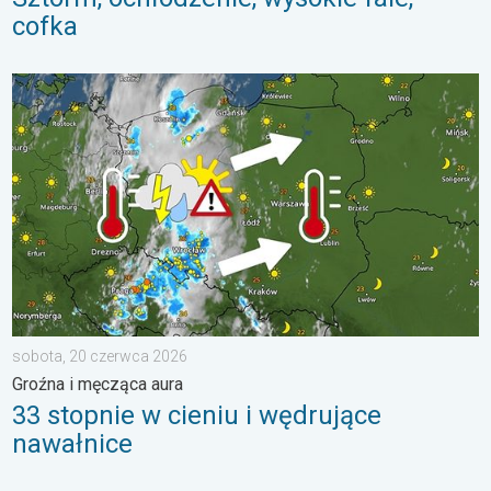
cofka
33 stopnie w cieniu i wędrujące nawałnice. Groźna i męcząca 
sobota, 20 czerwca 2026
Groźna i męcząca aura
33 stopnie w cieniu i wędrujące
nawałnice