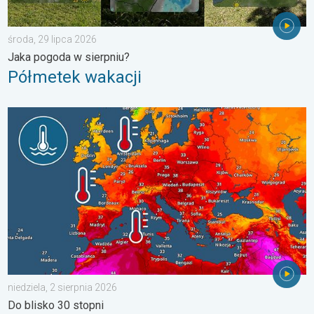
środa, 29 lipca 2026
Jaka pogoda w sierpniu?
Półmetek wakacji
Europejskie morza są nadzwyczaj ciepłe. Do blisko 30 stopni. . 
niedziela, 2 sierpnia 2026
Do blisko 30 stopni