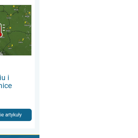
ia 2026
ujące nawałnice. Groźna i męcząca aura. . . sobota, 20 czerwca
u i
nice
e artykuły