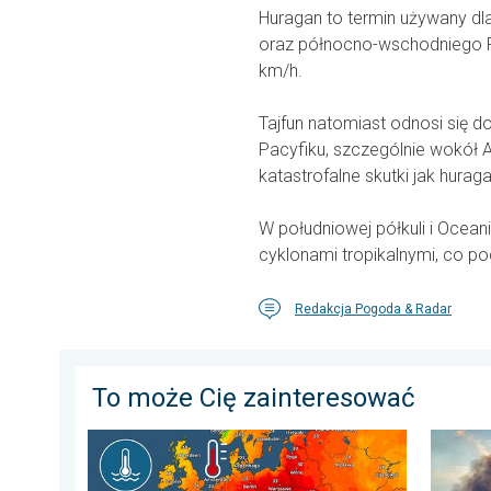
Huragan to termin używany dl
oraz północno-wschodniego Pa
km/h.
Tajfun natomiast odnosi się
Pacyfiku, szczególnie wokół 
katastrofalne skutki jak huraga
W południowej półkuli i Ocean
cyklonami tropikalnymi, co pod
Redakcja Pogoda & Radar
To może Cię zainteresować
Europejskie morza są nadzwyczaj ciepłe. Do blisko 30 
Pożary 