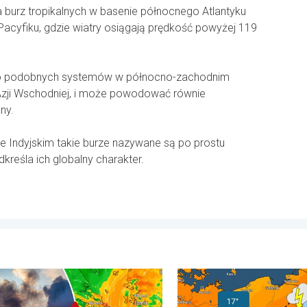
a burz tropikalnych w basenie północnego Atlantyku
cyfiku, gdzie wiatry osiągają prędkość powyżej 119
 do podobnych systemów w północno-zachodnim
Azji Wschodniej, i może powodować równie
ny.
ie Indyjskim takie burze nazywane są po prostu
kreśla ich globalny charakter.
stopni. . . niedziela, 2 sierpnia 2026
lasów szaleją także w Europie Południowo-Wschodniej. Upał i siln
20 stopni różnicy. Kontrast