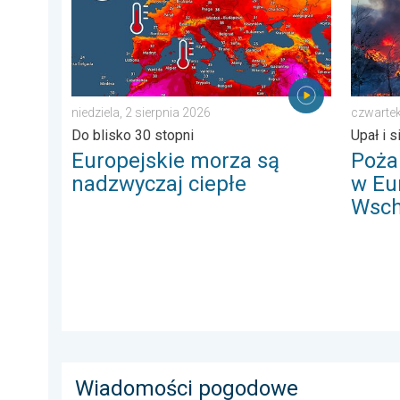
niedziela, 2 sierpnia 2026
czwartek
Do blisko 30 stopni
Upał i s
Europejskie morza są
Poża
nadzwyczaj ciepłe
w Eu
Wsch
Wiadomości pogodowe