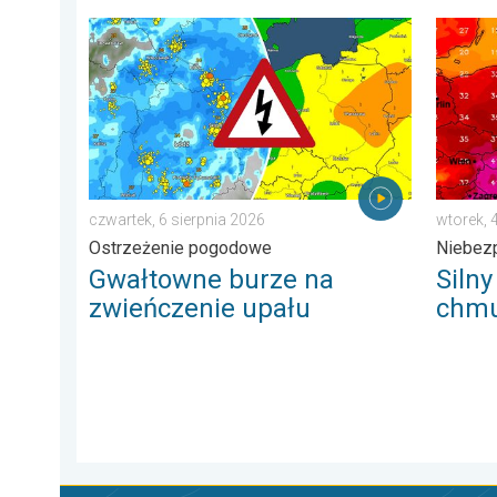
Gwałtowne burze na zwieńczenie upału. Ostrzeżenie 
Silny u
czwartek, 6 sierpnia 2026
wtorek, 
Ostrzeżenie pogodowe
Niebez
Gwałtowne burze na
Silny
zwieńczenie upału
chmu