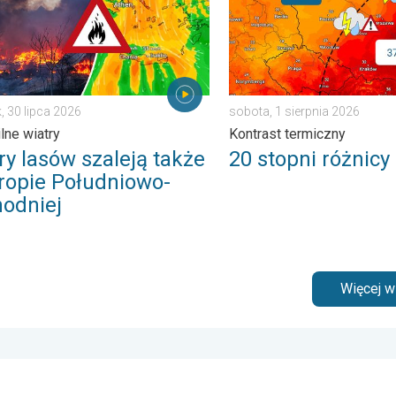
, 30 lipca 2026
sobota, 1 sierpnia 2026
ilne wiatry
Kontrast termiczny
ry lasów szaleją także
20 stopni różnicy
ropie Południowo-
odniej
Więcej 