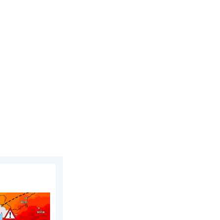
e wiatry. . . czwartek, 30 lipca 2026
 termiczny. . . sobota, 1 sierpnia 2026