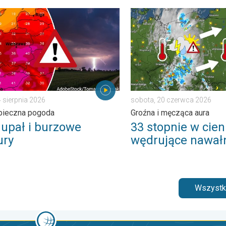
pogodowe. . . czwartek, 6 sierpnia 2026
pał i burzowe chmury. Niebezpieczna pogoda. . . wtorek, 4 sierpn
33 stopnie w cieniu i wędr
4 sierpnia 2026
sobota, 20 czerwca 2026
pieczna pogoda
Groźna i męcząca aura
 upał i burzowe
33 stopnie w cieni
ry
wędrujące nawał
Wszystki