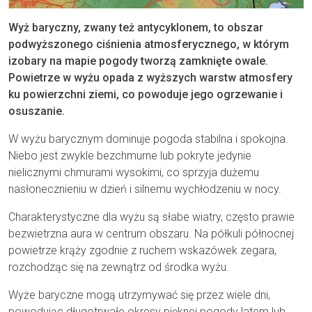
Wyż baryczny, zwany też antycyklonem, to obszar
podwyższonego ciśnienia atmosferycznego, w którym
izobary na mapie pogody tworzą zamknięte owale.
Powietrze w wyżu opada z wyższych warstw atmosfery
ku powierzchni ziemi, co powoduje jego ogrzewanie i
osuszanie.
W wyżu barycznym dominuje pogoda stabilna i spokojna.
Niebo jest zwykle bezchmurne lub pokryte jedynie
nielicznymi chmurami wysokimi, co sprzyja dużemu
nasłonecznieniu w dzień i silnemu wychłodzeniu w nocy.
Charakterystyczne dla wyżu są słabe wiatry, często prawie
bezwietrzna aura w centrum obszaru. Na półkuli północnej
powietrze krąży zgodnie z ruchem wskazówek zegara,
rozchodząc się na zewnątrz od środka wyżu.
Wyże baryczne mogą utrzymywać się przez wiele dni,
powodując długotrwałe okresy pięknej pogody latem lub