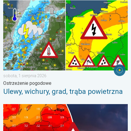
Ulewy, wichury, grad, trąba powietrzna. Ostrzeżenie pogodowe. 
sobota, 1 sierpnia 2026
Ostrzeżenie pogodowe
Ulewy, wichury, grad, trąba powietrzna
Silny upał i burzowe chmury. Niebezpieczna pogoda. . . wtorek