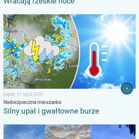
Wracają rześkie noce
Silny upał i gwałtowne burze. Niebezpieczna mieszanka. . . pią
piątek, 31 lipca 2026
Niebezpieczna mieszanka
Silny upał i gwałtowne burze
Półmetek wakacji. Jaka pogoda w sierpniu?. . . środa, 29 lipc