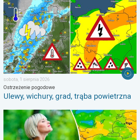
Ulewy, wichury, grad, trąba powietrzna. Ostrzeżenie pogodowe. 
sobota, 1 sierpnia 2026
Ostrzeżenie pogodowe
Ulewy, wichury, grad, trąba powietrzna
Dlaczego powietrze jest dziś takie przyjemne?. Efekt punktu ros