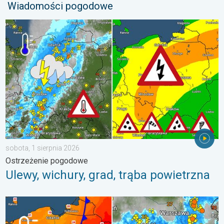
Wiadomości pogodowe
Ulewy, wichury, grad, trąba powietrzna. Ostrzeżenie pogodowe. 
sobota, 1 sierpnia 2026
Ostrzeżenie pogodowe
Ulewy, wichury, grad, trąba powietrzna
Groźne burze na pożegnanie upałów. Ochłodzenie i burze. . . ś