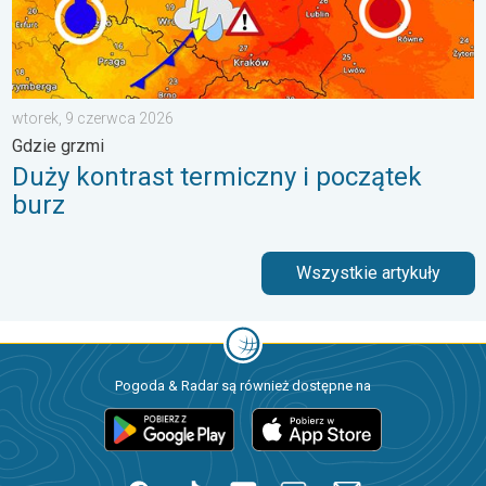
wtorek, 9 czerwca 2026
Gdzie grzmi
Duży kontrast termiczny i początek
burz
Wszystkie artykuły
Pogoda & Radar są również dostępne na