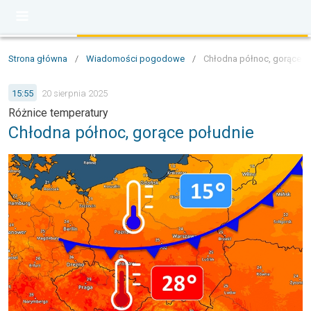
Strona główna
/
Wiadomości pogodowe
/
Chłodna północ, gorące p
15:55
20 sierpnia 2025
Różnice temperatury
Chłodna północ, gorące południe