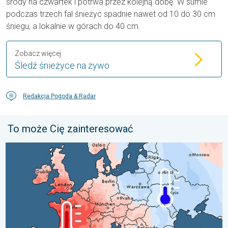
środy na czwartek i potrwa przez kolejną dobę. W sumie
podczas trzech fal śnieżyc spadnie nawet od 10 do 30 cm
śniegu, a lokalnie w górach do 40 cm.
Zobacz więcej
Śledź śnieżyce na żywo
Redakcja Pogoda & Radar
To może Cię zainteresować
Lipiec pełen pogodowych kontrastów. Podsumowanie miesiąca. 