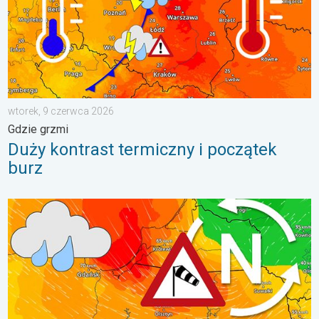
wtorek, 9 czerwca 2026
Gdzie grzmi
Duży kontrast termiczny i początek
burz
Sztorm, ochłodzenie, wysokie fale, cofka. Niż nad Bałtykiem. . 