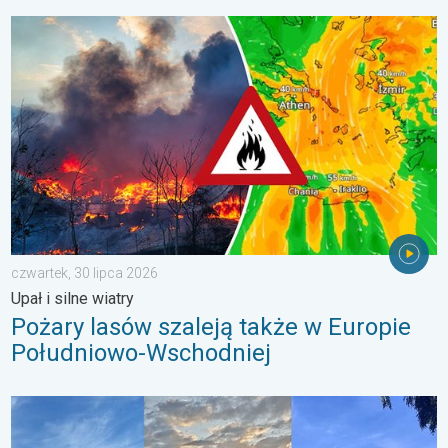
Pożary lasów szaleją także w Europie Południowo-Wschodniej. Up
czwartek, 30 lipca 2026
Upał i silne wiatry
Pożary lasów szaleją także w Europie
Południowo-Wschodniej
Półmetek wakacji. Jaka pogoda w sierpniu?. . . środa, 29 lipc