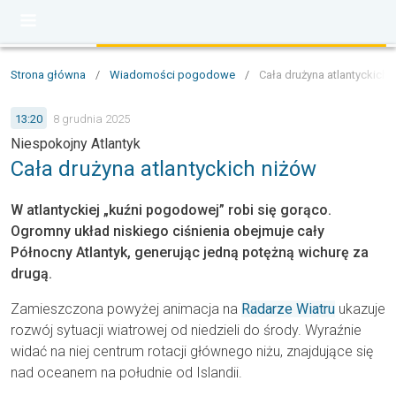
Strona główna
/
Wiadomości pogodowe
/
Cała drużyna atlantyckich
13:20
8 grudnia 2025
Niespokojny Atlantyk
Cała drużyna atlantyckich niżów
W atlantyckiej „kuźni pogodowej” robi się gorąco.
Ogromny układ niskiego ciśnienia obejmuje cały
Północny Atlantyk, generując jedną potężną wichurę za
drugą.
Zamieszczona powyżej animacja na
Radarze Wiatru
ukazuje
rozwój sytuacji wiatrowej od niedzieli do środy. Wyraźnie
widać na niej centrum rotacji głównego niżu, znajdujące się
nad oceanem na południe od Islandii.