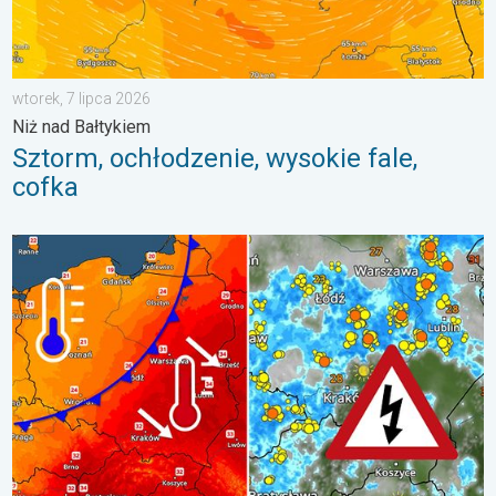
wtorek, 7 lipca 2026
Niż nad Bałtykiem
Sztorm, ochłodzenie, wysokie fale,
cofka
Groźne burze na pożegnanie upałów. Ochłodzenie i burze. . . ś