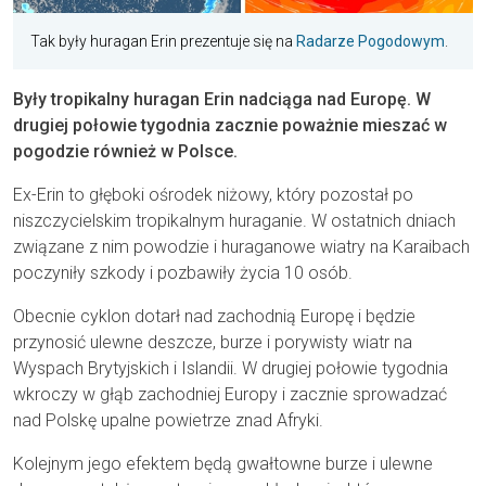
Tak były huragan Erin prezentuje się na
Radarze Pogodowym
.
Były tropikalny huragan Erin nadciąga nad Europę. W
drugiej połowie tygodnia zacznie poważnie mieszać w
pogodzie również w Polsce.
Ex-Erin to głęboki ośrodek niżowy, który pozostał po
niszczycielskim tropikalnym huraganie. W ostatnich dniach
związane z nim powodzie i huraganowe wiatry na Karaibach
poczyniły szkody i pozbawiły życia 10 osób.
Obecnie cyklon dotarł nad zachodnią Europę i będzie
przynosić ulewne deszcze, burze i porywisty wiatr na
Wyspach Brytyjskich i Islandii. W drugiej połowie tygodnia
wkroczy w głąb zachodniej Europy i zacznie sprowadzać
nad Polskę upalne powietrze znad Afryki.
Kolejnym jego efektem będą gwałtowne burze i ulewne