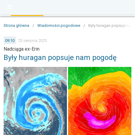
Strona główna
/
Wiadomości pogodowe
/
Były huragan popsuje na
09:10
25 sierpnia 2025
Nadciąga ex-Erin
Były huragan popsuje nam pogodę