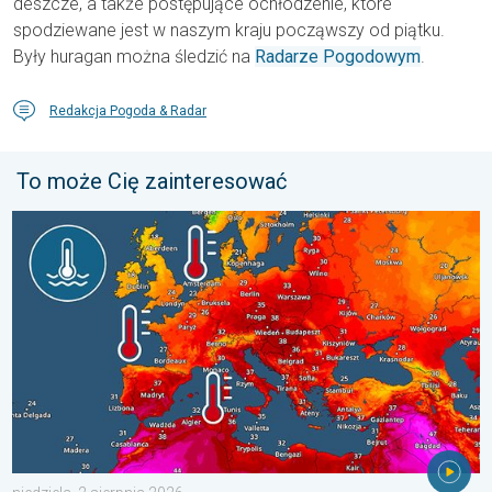
deszcze, a także postępujące ochłodzenie, które
spodziewane jest w naszym kraju począwszy od piątku.
Były huragan można śledzić na
Radarze Pogodowym
.
Redakcja Pogoda & Radar
To może Cię zainteresować
Europejskie morza są nadzwyczaj ciepłe. Do blisko 30 stopni. . 