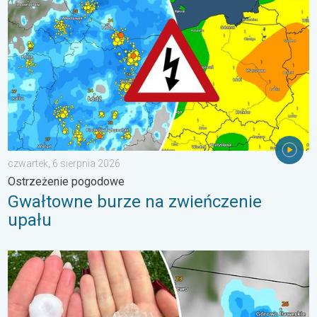
czwartek, 6 sierpnia 2026
Ostrzeżenie pogodowe
Gwałtowne burze na zwieńczenie
upału
Ogromny grad na Mazurach. Do 7 cm średnicy. . . piątek, 7 sie