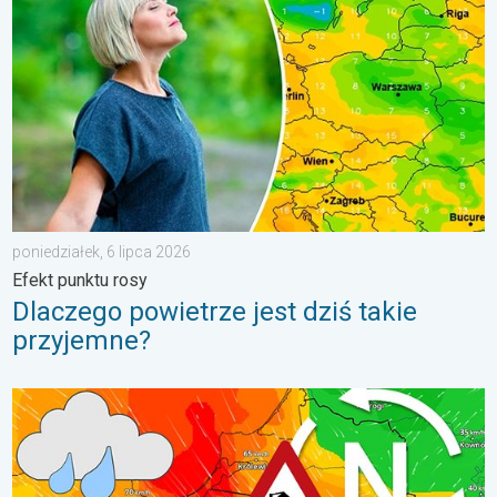
poniedziałek, 6 lipca 2026
Efekt punktu rosy
Dlaczego powietrze jest dziś takie
przyjemne?
Sztorm, ochłodzenie, wysokie fale, cofka. Niż nad Bałtykiem. . 