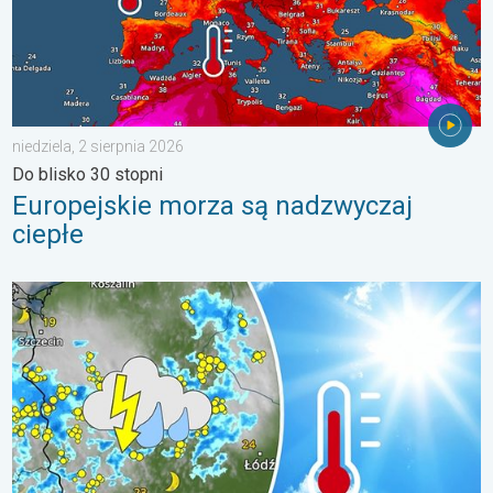
niedziela, 2 sierpnia 2026
Do blisko 30 stopni
Europejskie morza są nadzwyczaj
ciepłe
Silny upał i gwałtowne burze. Niebezpieczna mieszanka. . . pią