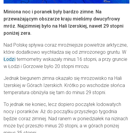
Miniona noc i poranek były bardzo zimne. Na
przeważającym obszarze kraju mieliśmy dwucyfrowy
mróz. Najzimniej było na Hali Izerskiej, nawet 29 stopni
poniżej zera.
Nad Polskę spływa coraz mroźniejsze powietrze arktyczne,
które dodatkowo wychładza się od zmrożonego gruntu. W
Łodzi
termometry wskazały minus 16 stopni, a przy gruncie
w Łodzi i Gorzowie było 20 stopni mrozu.
Jednak biegunem zimna okazało się mrozowisko na Hali
Izerskiej w Górach Izerskich. Krótko po wschodzie słońca
temperatura obniżyła się tam do minus 29 stopni.
To jednak nie koniec, lecz dopiero początek lodowatych
nocy i poranków. Aż do początku przyszłego tygodnia
będzie coraz zimniej. Nad ranem w poniedziałek na nizinach
może być przeszło minus 20 stopni, a w górach poniżej
minus 35 stopni.