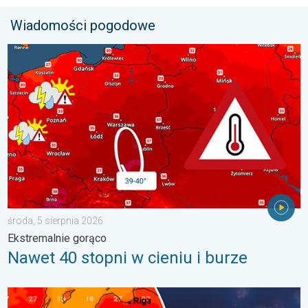
Wiadomości pogodowe
Nawet 40 stopni w cieniu i burze. Ekstremalnie gorąco. . . środ
środa, 5 sierpnia 2026
Ekstremalnie gorąco
Nawet 40 stopni w cieniu i burze
Silny upał i burzowe chmury. Niebezpieczna pogoda. . . wtorek