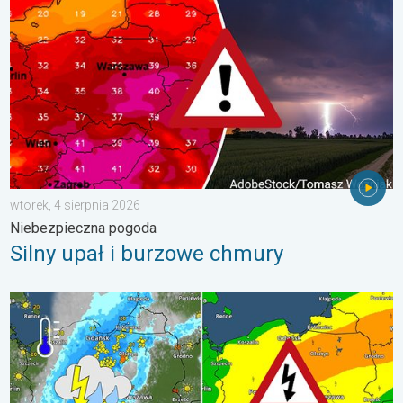
wtorek, 4 sierpnia 2026
Niebezpieczna pogoda
Silny upał i burzowe chmury
Ulewy, wichury, grad, trąba powietrzna. Ostrzeżenie pogodowe. 