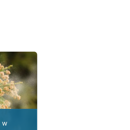
. Alergia na pyłki. . .
i w