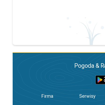
Pogoda & R
Firma
Serwisy