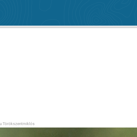
nu Törökszentmiklós