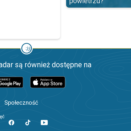
powietrzu?
adar są również dostępne na
Społeczność
jęć