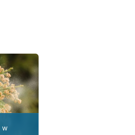
. Alergia na pyłki. . .
i w