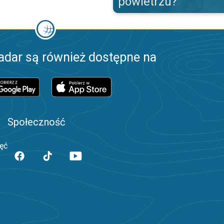
powietrzu?
adar są również dostępne na
Społeczność
jęć