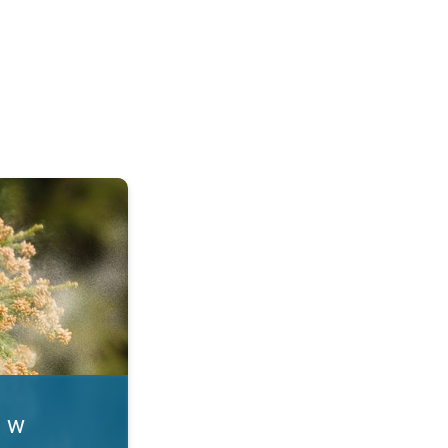
. Alergia na pyłki. . .
i w