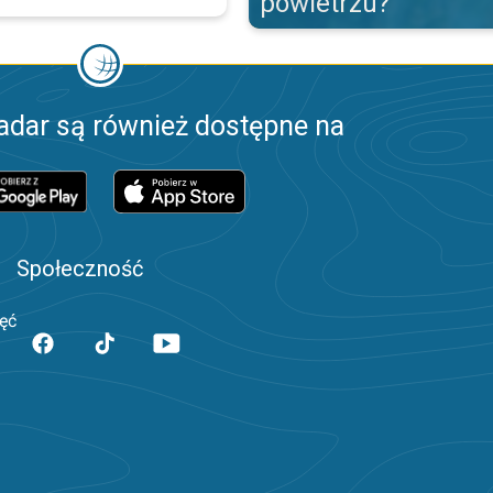
powietrzu?
adar są również dostępne na
Społeczność
jęć