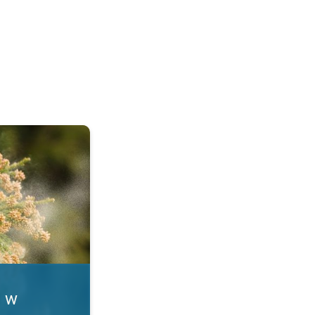
. Alergia na pyłki. . .
i w