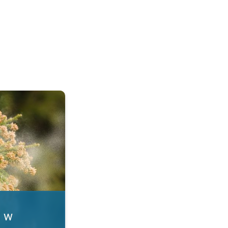
. Alergia na pyłki. . .
i w