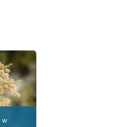
. Alergia na pyłki. . .
i w