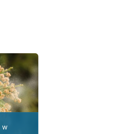
. Alergia na pyłki. . .
i w