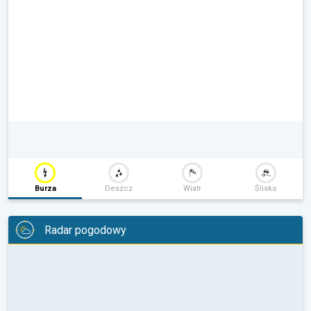
Burza
Deszcz
Wiatr
Ślisko
Radar pogodowy