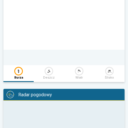
Burza
Deszcz
Wiatr
Ślisko
Radar pogodowy