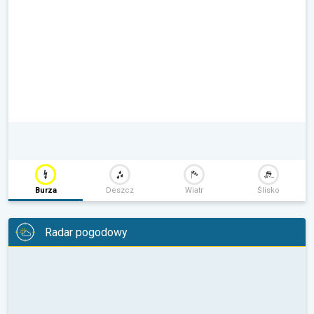
Burza
Deszcz
Wiatr
Ślisko
Radar pogodowy