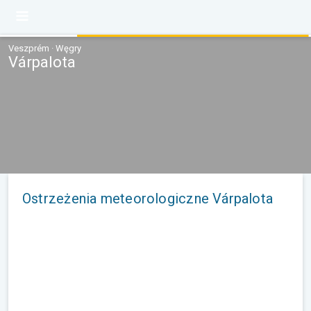
Veszprém · Węgry
Várpalota
Ostrzeżenia meteorologiczne Várpalota