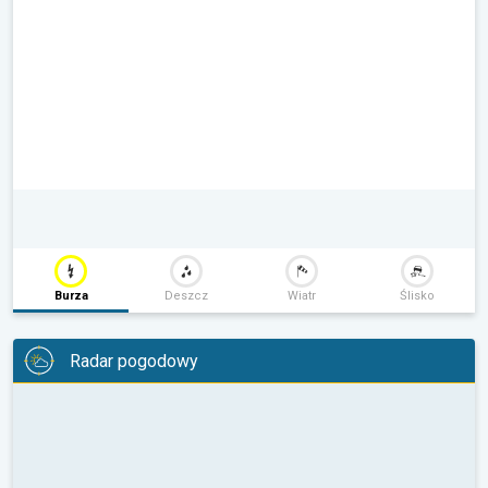
Burza
Deszcz
Wiatr
Ślisko
Radar pogodowy