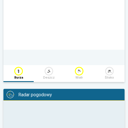
Burza
Deszcz
Wiatr
Ślisko
Radar pogodowy