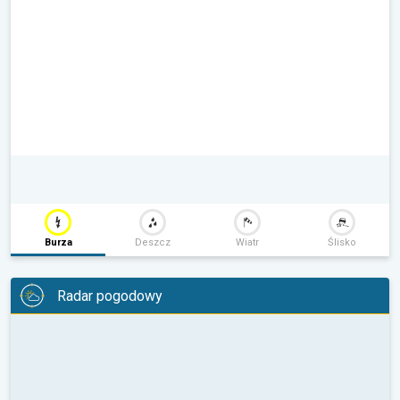
Burza
Deszcz
Wiatr
Ślisko
Radar pogodowy