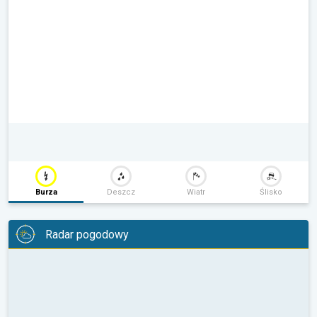
Burza
Deszcz
Wiatr
Ślisko
Radar pogodowy